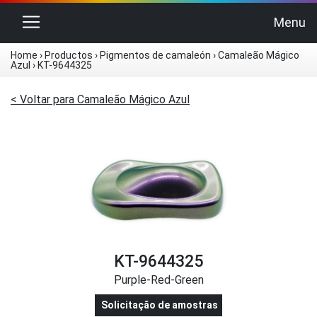
Alternar navegação
Menu
Home
›
Productos
›
Pigmentos de camaleón
›
Camaleão Mágico
Azul
›
KT-9644325
< Voltar para Camaleão Mágico Azul
KT-9644325
Purple-Red-Green
Solicitação de amostras