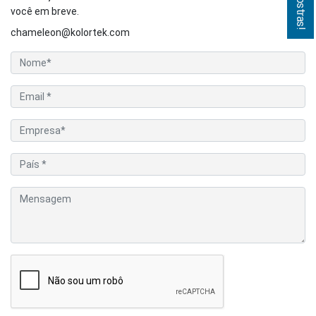
você em breve.
chameleon@kolortek.com