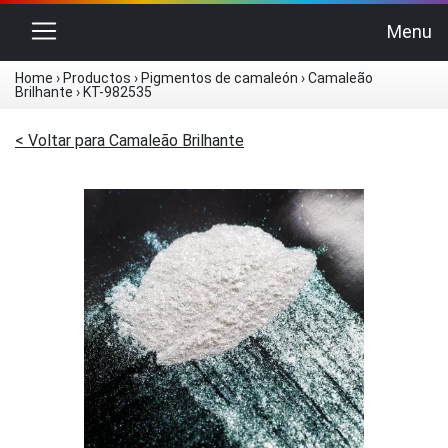
Alternar navegação
Menu
Home
›
Productos
›
Pigmentos de camaleón
›
Camaleão
Brilhante
›
KT-982535
< Voltar para Camaleão Brilhante