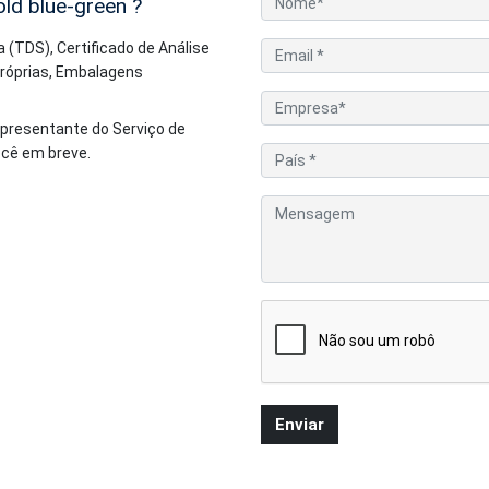
ld blue-green
?
 (TDS), Certificado de Análise
Próprias, Embalagens
epresentante do Serviço de
ocê em breve.