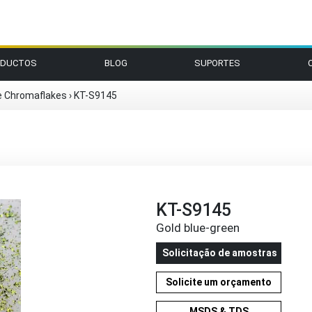
ODUCTOS
BLOG
SUPORTES
e Chromaflakes
›
KT-S9145
KT-S9145
Gold blue-green
Solicitação de amostras
Solicite um orçamento
MSDS & TDS