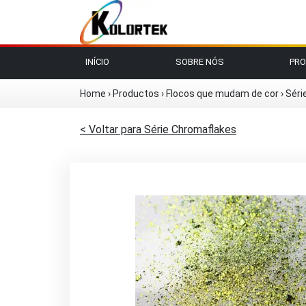
INÍCIO
SOBRE NÓS
PR
Home
›
Productos
›
Flocos que mudam de cor
›
Séri
< Voltar para Série Chromaflakes