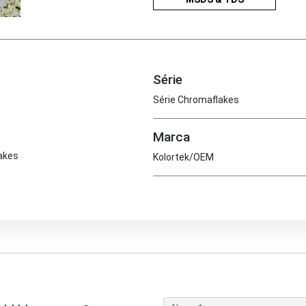
Série
Série Chromaflakes
Marca
lakes
Kolortek/OEM