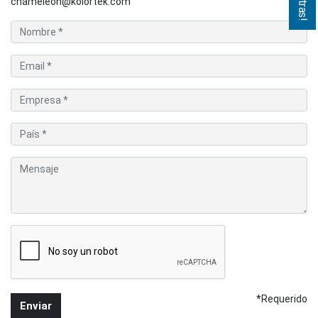
chameleon@kolortek.com
*Requerido