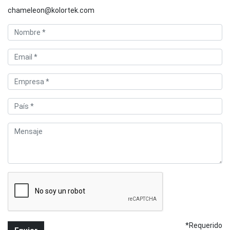
chameleon@kolortek.com
*Requerido