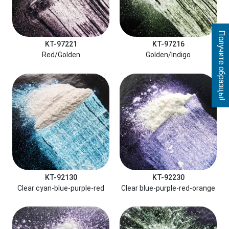
Получите образцы!
KT-97221
KT-97216
Red/Golden
Golden/Indigo
KT-92130
KT-92230
Clear cyan-blue-purple-red
Clear blue-purple-red-orange